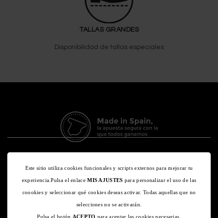
TALLAS GRANDES
Disponibilidad de tallas especiales
Este sitio utiliza cookies funcionales y scripts externos para mejorar tu
experiencia.Pulsa el enlace
MIS AJUSTES
para personalizar el uso de las
coookies y seleccionar qué cookies deseas activar. Todas aquellas que no
CONDICIONES LEGALES
POLÍTICA DE PRIVACIDAD
selecciones no se activarán.
POLÍTICA DE COOKIES
Pulsa el botón
ACEPTO
para aceptar las cookies necesarias.