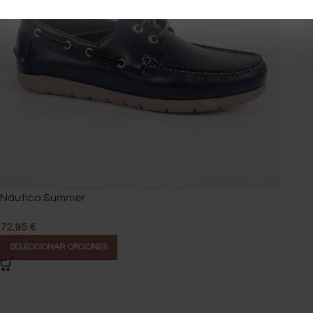
Náutico Summer
72.95
€
SELECCIONAR OPCIONES