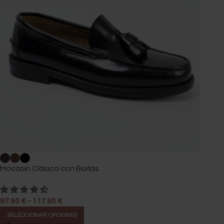
Mocasín Clásico con Borlas
87.95
€
-
117.95
€
SELECCIONAR OPCIONES