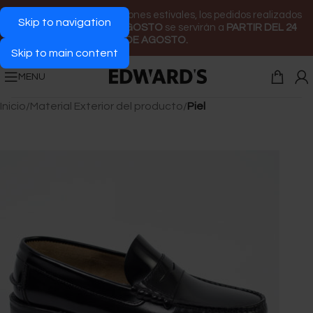
Con motivo de las vacaciones estivales, los pedidos realizados
Skip to navigation
DESDE EL 1 AL 23 DE AGOSTO
se servirán a
PARTIR DEL 24
DE AGOSTO.
Skip to main content
MENU
Inicio
/
Material Exterior del producto
/
Piel