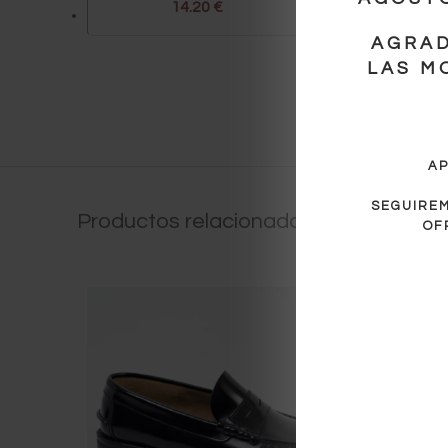
14.20
€
AGRA
LAS M
AP
SEGUIREM
Productos relacionados
OF