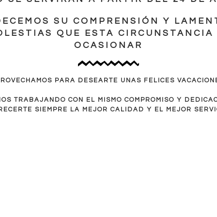
12.60
€
DECEMOS SU COMPRENSIÓN Y LAMEN
-- ver todos los productos de cuidado del calzado --
OLESTIAS QUE ESTA CIRCUNSTANCIA
OCASIONAR
ROVECHAMOS PARA DESEARTE UNAS FELICES VACACION
OS TRABAJANDO CON EL MISMO COMPROMISO Y DEDICA
RECERTE SIEMPRE LA MEJOR CALIDAD Y EL MEJOR SERVI