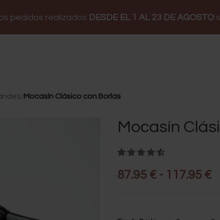
los pedidos realizados
DESDE EL 1 AL 23 DE AGOSTO
s
randes
/
Mocasín Clásico con Borlas
Mocasín Clási
87.95
€
-
117.95
€