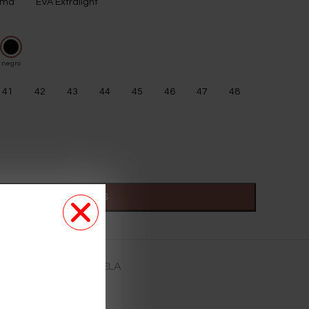
oma
EVA Extralight
41
42
43
44
45
46
47
48
SELECCIONAR OPCIONES
ORMACIÓN DE LA SUELA