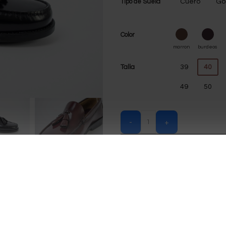
Tipo de Suela
Cuero
G
Color
Talla
39
40
49
50
-
+
IÓN ADICIONAL
GUÍA DE TALLAS
CUIDADO DEL CALZADO
INF