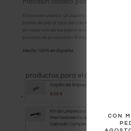
Mocasín clásico para hombre de 
El mocasín clásico, un zapato versátil y elegante.
borlas de piel al tono del zapato en empeine. Dispo
en cada uno de los pasos en la elaboración de nue
proceso de producción. El mocasín clásico se ofre
Hecho 100% en España.
productos para el cuidado de e
Cepillo de limpieza suave
6.00
€
Kit de Limpieza y
CON M
Mantenimiento del
PE
Calzado Completo
AGOSTO