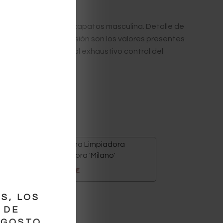
le en la colección de zapatos masculina. Detalle de
o, experiencia y precisión son los valores presentes
o de profesionales
y al exhaustivo control del
ano
Crema Limpiadora
Incolora 'Milano'
5.00
€
S, LOS
 DE
AGOSTO.