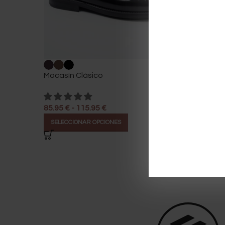
Mocasín Clásico
Náuticos
85.95
€
-
115.95
€
95.95
€
-
SELECCIONAR OPCIONES
SELECCI